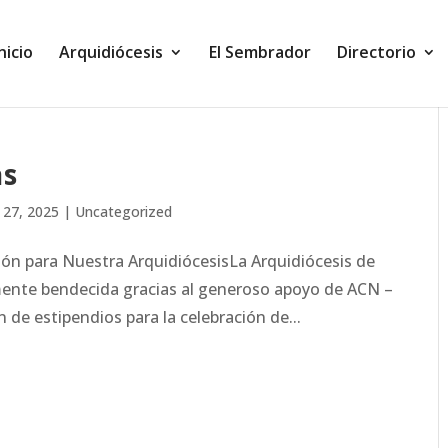
Inicio
Arquidiócesis
El Sembrador
Directorio
as
 27, 2025
|
Uncategorized
ción para Nuestra ArquidiócesisLa Arquidiócesis de
ente bendecida gracias al generoso apoyo de ACN –
n de estipendios para la celebración de...