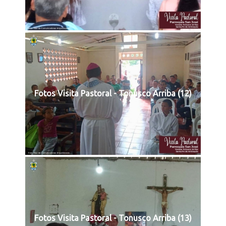
Fotos Visita Pastoral - Tonusco Arriba (12)
Fotos Visita Pastoral - Tonusco Arriba (13)