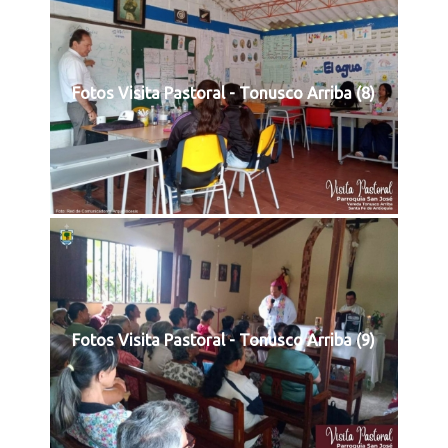
Fotos Visita Pastoral - Tonusco Arriba (8)
Fotos Visita Pastoral - Tonusco Arriba (9)