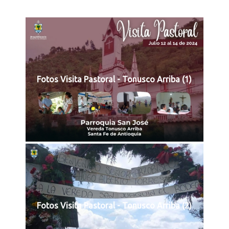
Fotos Visita Pastoral - Tonusco Arriba (1)
Fotos Visita Pastoral - Tonusco Arriba (2)