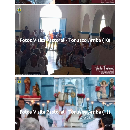
Fotos Visita Pastoral - Tonusco Arriba (10)
Fotos Visita Pastoral - Tonusco Arriba (11)