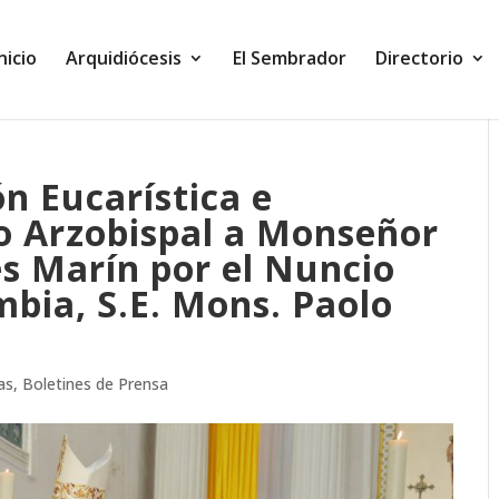
Inicio
Arquidiócesis
El Sembrador
Directorio
n Eucarística e
io Arzobispal a Monseñor
s Marín por el Nuncio
mbia, S.E. Mons. Paolo
as
,
Boletines de Prensa