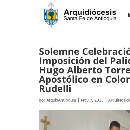
Solemne Celebració
Imposición del Pal
Hugo Alberto Torre
Apostólico en Colo
Rudelli
por
ArquisAntioquia
|
Nov 7, 2023
|
ArquiNotici