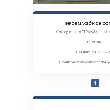
INFORMACIÓN DE C
C
orregimiento El Playón, La Me
Teléfono:
Celular:
310 656 72
Email:
parroquialamerced90@