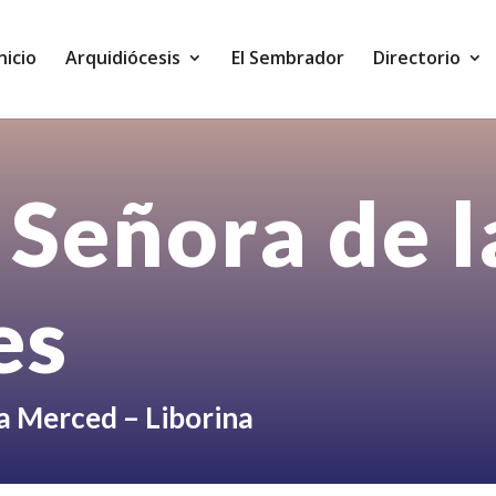
Inicio
Arquidiócesis
El Sembrador
Directorio
 Señora de l
es
La Merced – Liborina