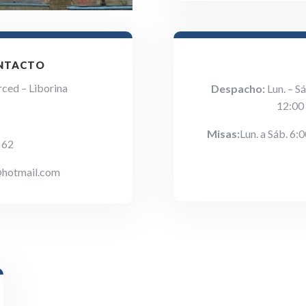
ONTACTO
rced – Liborina
Despacho:
Lun. – S
12:00 
Misas:
Lun. a Sáb. 6:
 62
hotmail.com