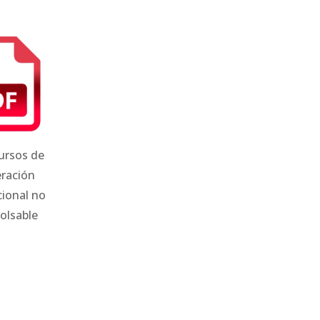
ursos de
ración
cional no
olsable