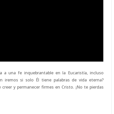
 a una fe inquebrantable en la Eucaristía, incluso
n iremos si solo Él tiene palabras de vida eterna?
 creer y permanecer firmes en Cristo. ¡No te pierdas